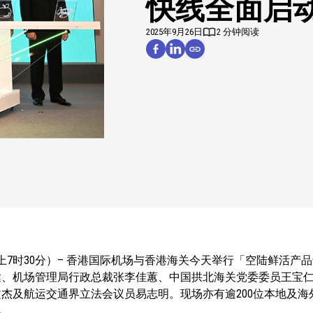
快线全面启
2025年9月26日
2 分钟阅读
，晚上7时30分）– 香港国际机场与香港海关今天举行「空陆鲜活
达、机场管理局行政总裁张李佳蕙、中国拱北海关党委委员王宝
杰及航运交通界立法会议员易志明。现场亦有逾200位本地及海
见。