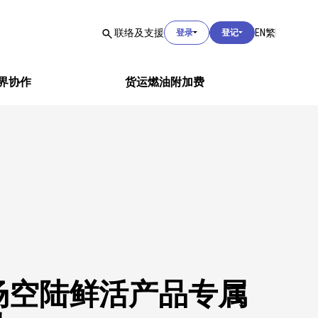
用户登入
联络及支援
EN
繁
登录
登记
用户登入
界协作
货运燃油附加费
海关登入
用户登入
场空陆鲜活产品专属