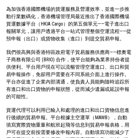
為加強香港國際機場的貨運服務及營運效率，並進一步推
動行業數碼化，香港機場管理局最近推出了香港國際機場
貨運數據平台（HKIA Cargo）的第五個單元——電子進出口
報關單元，讓用戶透過平台一站式管理整個空運流程——從
預申報（出口）或貨物收集（進口）到提交貿易申報。
我們很高興與香港特區政府電子貿易服務供應商——標奧電
子商務有限公司 (BRIO) 合作，使平台能夠為業界持份者提
供便利。平台用戶現在可以流暢管理空運進口、出口和貿
易申報操作，免卻用戶需要在不同系統介面上進行操作。
平台亦促進了企業內部溝通，使負責人員能夠隨時追踪所
有進口和出口貨物的申報狀態，從而減少遺漏或延誤申報
的可能性。
貨運代理可以利用已輸入和處理的進口和出口貨物信息進
行後續的貿易申報。平台根據主空運單（MAWB），自動
填寫實際貨物重量和航班起飛等信息到貿易申報表格，用
戶可在提交前按需要修改申報內容。自動填寫功能減少了