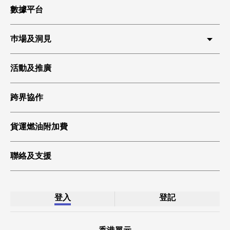
數據平台
巿場及洞見
HKIA 貨運
活動及推廣
環球貿易
跨界協作
科技起飛
綠色貨運
貨運燃油附加費
聯絡及支援
登入
登記