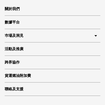
關於我們
數據平台
巿場及洞見
HKIA 貨運
活動及推廣
環球貿易
跨界協作
科技起飛
綠色貨運
貨運燃油附加費
聯絡及支援