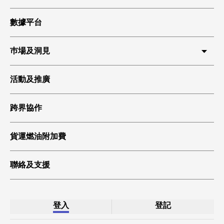
數據平台
巿場及洞見
HKIA 貨運
活動及推廣
環球貿易
跨界協作
科技起飛
綠色貨運
貨運燃油附加費
聯絡及支援
登入
登記