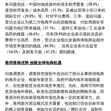
务问题包括：中国内地或海外的清关程序繁复（38.4%）、
退货程序复杂／成本高昂（31.3%）及难以管理小宗订单的
国际交付（29.8%）等。针对平台费用、汇率、退款问题，
受访企业认为第三方电商平台的高额佣金、付款周期长等
问题为他们带来挑战（51.1%）；面对汇率波动／汇兑成本
高昂的难题（46.6%）。另有28.4%的企业表示退款涉及的
费用十分高昂。另外，受访企业指出发展跨境电商会面对
市场竞争激烈的挑战（84.9%），也有企业表示在监管
（54.0%）及财务方面（41.2%）遇到困难。
善用香港优势
放眼全球电商机遇
问卷调查外，调查研究报告中也访问了部分从事跨境电商
的相关企业。根据专家意见，虽然中国内地市场规模庞
大，但也要留意当地市场竞争激烈。为此，港商可同时留
意其他海外商机。欧美先进国家拥有成熟的网购市场，而
逐渐兴旺的东南亚电商市场也具备一定的发展潜力。此
外，善用新兴营运模式至关重要，包括制订切合目标市场
的网上销售策略，例如与合适的KOL／网红合作，或制作