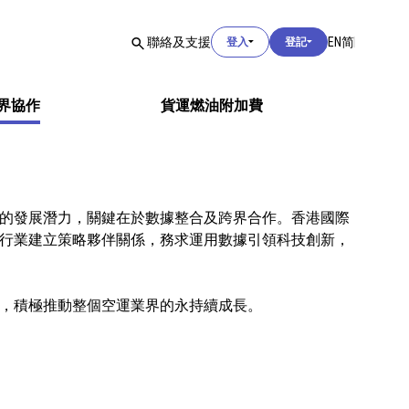
用戶登入
聯絡及支援
EN
简
登入
登記
用戶登入
界協作
貨運燃油附加費
海關登入
用戶登入
的發展潛力，關鍵在於數據整合及跨界合作。香港國際
行業建立策略夥伴關係，務求運用數據引領科技創新，
，積極推動整個空運業界的永持續成長。