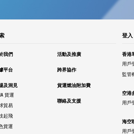
索
登入
於我們
活動及推廣
香港
用戶
據平台
跨界協作
監管
場及洞見
貨運燃油附加費
空港
IA 貨運
聯絡及支援
用戶
球貿易
技起飛
海空
色貨運
用戶