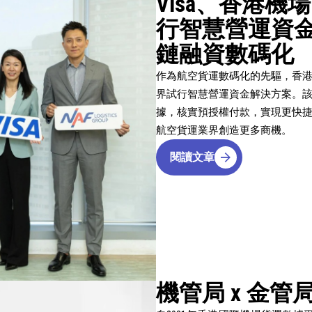
Visa、香港
行智慧營運資
鏈融資數碼化
作為航空貨運數碼化的先驅，香
界試行智慧營運資金解決方案。該方
據，核實預授權付款，實現更快
航空貨運業界創造更多商機。
閱讀文章
機管局 x 金管局