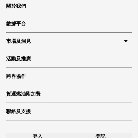
關於我們
數據平台
巿場及洞見
HKIA 貨運
活動及推廣
環球貿易
跨界協作
科技起飛
綠色貨運
貨運燃油附加費
聯絡及支援
登入
登記