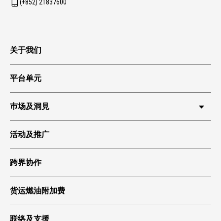
(+852) 21837600
关于我们
平台单元
巿场及洞見
HKIA 货运
活动及推广
环球贸易
跨界协作
科技起飞
绿色货运
货运燃油附加费
联络及支援