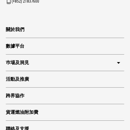
(+852) 21837600
關於我們
數據平台
巿場及洞見
HKIA 貨運
活動及推廣
環球貿易
跨界協作
科技起飛
綠色貨運
貨運燃油附加費
聯絡及支援